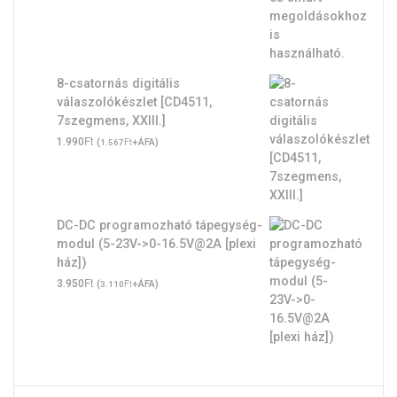
8-csatornás digitális
válaszolókészlet [CD4511,
7szegmens, XXIII.]
Ft
1.990
(
Ft
+ÁFA)
1.567
DC-DC programozható tápegység-
modul (5-23V->0-16.5V@2A [plexi
ház])
Ft
3.950
(
Ft
+ÁFA)
3.110