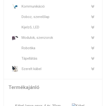
Kommunikáció
Doboz, szerelőlap
Kijelző, LED
Modulok, szenzorok
Robotika
Tápellátás
Szerelt kábel
Termékajánló
Kábel (anya-anya; 4 ér; 30cm,