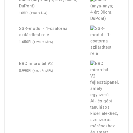
DuPont)
Ft
165
(
Ft
+ÁFA)
130
SSR-modul - 1-csatorna
szilárdtest relé
Ft
1.650
(
Ft
+ÁFA)
1.299
BBC micro:bit V2
Ft
8.990
(
Ft
+ÁFA)
7.079