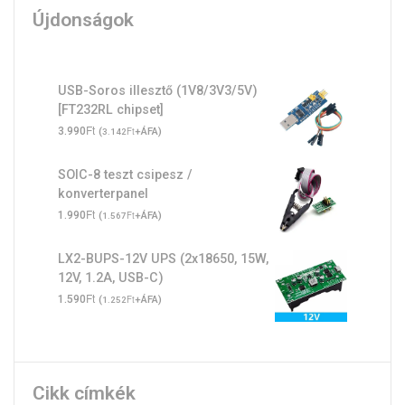
Újdonságok
USB-Soros illesztő (1V8/3V3/5V)
[FT232RL chipset]
Ft
3.990
(
Ft
+ÁFA)
3.142
SOIC-8 teszt csipesz /
konverterpanel
Ft
1.990
(
Ft
+ÁFA)
1.567
LX2-BUPS-12V UPS (2x18650, 15W,
12V, 1.2A, USB-C)
Ft
1.590
(
Ft
+ÁFA)
1.252
Cikk címkék