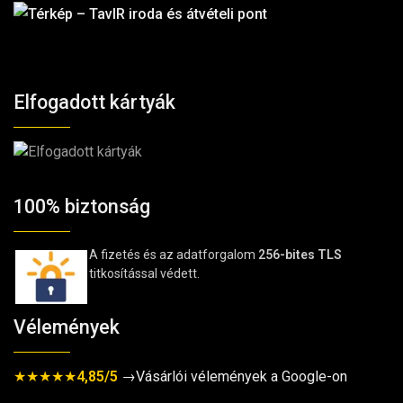
Elfogadott kártyák
100% biztonság
A fizetés és az adatforgalom
256-bites TLS
titkosítással védett.
Vélemények
★★★★★
4,85/5
→Vásárlói vélemények a Google-on