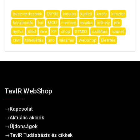
buszrendszerek
ESP32
indulás
kijelző
kosár
készlet
készletinfo
lcd
MCU
memory
munka
műhely
nfc
nyitva
oled
relé
RP
shop
STM32
szállítás
szünet
tavir
tápellátás
uno
vásárlás
WebShop
Élesítés
TavIR WebShop
→
Kapcsolat
→
Aktuális akciók
→
Újdonságok
→
TavIR Tudásbázis és cikkek