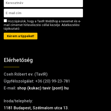
Hozzájárulok, hogy a TavIR WebShop a nevemet és e-
mail címemet hírlevelezési céllal kezelje.
Adatkezelési
tájékoztató
Kérem a tippeket!
Elérhetőség
Cseh Róbert ev. (TavIR)
Ügyfélszolgálat:
+36 (20) 99-23-781
E-mail:
shop (kukac) tavir (pont) hu
Iroda/telephely:
1181 Budapest, Szélmalom utca 13.