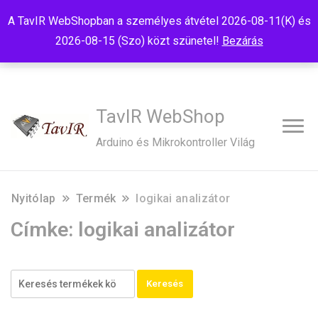
Tel:+36(20)99-23-781
Budapest, 1181, Szélmalom u. 13
A TavIR WebShopban a személyes átvétel 2026-08-11(K) és
E-Mail:shop@tavir.hu
2026-08-15 (Szo) közt szünetel!
Bezárás
TavIR WebShop
Arduino és Mikrokontroller Világ
Nyitólap
Termék
logikai analizátor
Címke:
logikai analizátor
Keresés:
Keresés