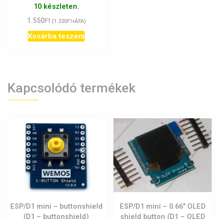
10 készleten.
Ft
1.550
Ft
(
1.220
+ÁFA)
Kosárba teszem
Kapcsolódó termékek
ESP/D1 mini – buttonshield
ESP/D1 mini – 0.66″ OLED
(D1 – buttonshield)
shield button (D1 – OLED