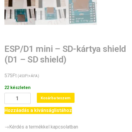
ESP/D1 mini – SD-kártya shield
(D1 – SD shield)
Ft
575
Ft
(
453
+ÁFA)
22 készleten
ESP/D1
Kosárba teszem
mini
-
Hozzáadás a kívánságlistához
SD-
kártya
→Kérdés a termékkel kapcsolatban
shield