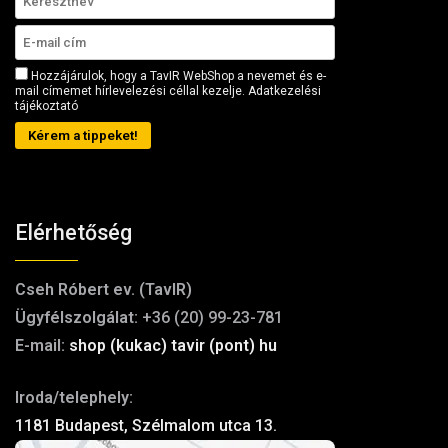
Hozzájárulok, hogy a TavIR WebShop a nevemet és e-
mail címemet hírlevelezési céllal kezelje.
Adatkezelési
tájékoztató
Kérem a tippeket!
Elérhetőség
Cseh Róbert ev. (TavIR)
Ügyfélszolgálat:
+36 (20) 99-23-781
E-mail:
shop (kukac) tavir (pont) hu
Iroda/telephely:
1181 Budapest, Szélmalom utca 13.