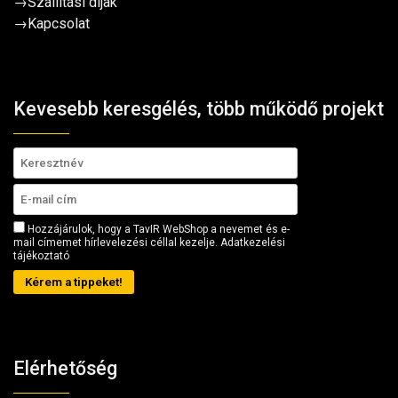
→
Szállítási díjak
→
Kapcsolat
Kevesebb keresgélés, több működő projekt
Hozzájárulok, hogy a TavIR WebShop a nevemet és e-
mail címemet hírlevelezési céllal kezelje.
Adatkezelési
tájékoztató
Kérem a tippeket!
Elérhetőség