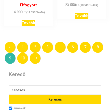
Ft
Elfogyott
23.550
Ft
(
18.543
+ÁFA)
Ft
14.900
Ft
(
11.732
+ÁFA)
Tovább
Tovább
←
1
2
3
…
6
7
8
→
9
10
Kereső
Keresés
Termékek