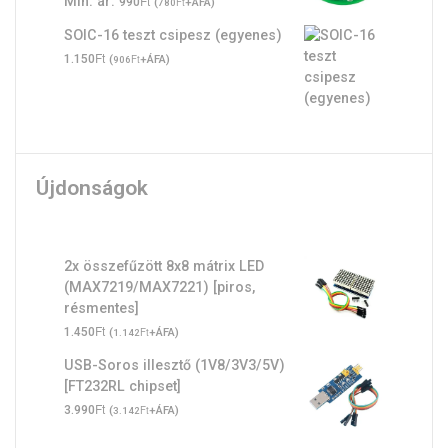
Ft
Min. ár:
990
(
Ft
+ÁFA)
780
SOIC-16 teszt csipesz (egyenes)
Ft
1.150
(
Ft
+ÁFA)
906
Újdonságok
2x összefűzött 8x8 mátrix LED
(MAX7219/MAX7221) [piros,
résmentes]
Ft
1.450
(
Ft
+ÁFA)
1.142
USB-Soros illesztő (1V8/3V3/5V)
[FT232RL chipset]
Ft
3.990
(
Ft
+ÁFA)
3.142