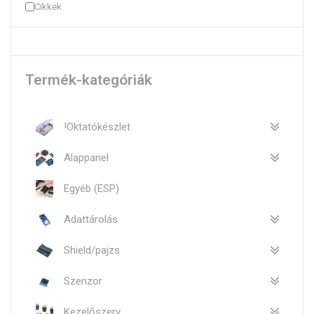
Cikkek
Termék-kategóriák
!Oktatókészlet
Alappanel
Egyéb (ESP)
Adattárolás
Shield/pajzs
Szenzor
Kezelőszerv