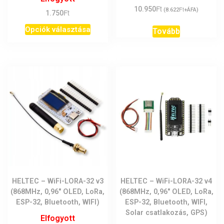
/ 5
Ft
10.950
Ft
(
8.622
+ÁFA)
Ft
1.750
Ennek
Opciók választása
Tovább
a
terméknek
több
variációja
van.
A
változatok
a
termékoldalon
választhatók
ki
HELTEC – WiFi-LORA-32 v3
HELTEC – WiFi-LORA-32 v4
(868MHz, 0,96″ OLED, LoRa,
(868MHz, 0,96″ OLED, LoRa,
ESP-32, Bluetooth, WIFI)
ESP-32, Bluetooth, WIFI,
Solar csatlakozás, GPS)
Elfogyott