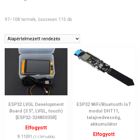
97–108 termék, összesen 115 db
ESP32 LVGL Development
ESP32 WiFi/Bluetooth IoT
Board (3.5″, LVGL, touch)
modul DHT11,
[ESP32-3248S035R]
talajnedvesség,
akkumulátor
Elfogyott
Elfogyott
Ft
9.110
Ft
(
7.173
+ÁFA)