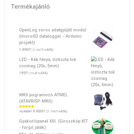
Termékajánló
OpenLog soros adatgyűjtő modul
(microSD datalogger - Arduino
projekt)
Ft
1.990
(
Ft
+ÁFA)
1.567
LED - Kék fényű, víztiszta tok
csomag (20x, 5mm)
Ft
195
(
Ft
+ÁFA)
154
MKII pogramozó ATMEL
(ATAVRISP-MKII)
Original
Ft
Current
Ft
Értékelés:
9.900
(
Ft
+ÁFA)
10.900
7.795
5.00
/ 5
price
price
Gyakorlópanel XIII. (Giroszkóp KIT
was:
is:
- forgó játék)
10.900Ft.
9.900Ft.