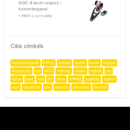
SOIC-8 teszt csipesz /
konverterpanel
Ft
1.990
(
Ft
+ÁFA)
1.567
Cikk címkék
buszrendszerek
ESP32
indulás
kijelző
kosár
készlet
készletinfo
lcd
MCU
memory
munka
műhely
nfc
nyitva
oled
relé
RP
shop
STM32
szállítás
szünet
tavir
tápellátás
uno
vásárlás
WebShop
Élesítés