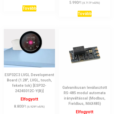
Ft
5.990
Ft
(
4.717
+ÁFA)
Tovább
Tovább
ESP32C3 LVGL Development
Board (1.28″, LVGL, touch,
fekete tok) [ESP32-
Galvanikusan leválasztott
2424S012C-Y(B)]
RS-485 modul automata
irányváltással (Modbus,
Elfogyott
Fieldbus, MAX485)
Ft
8.800
Ft
(
6.929
+ÁFA)
Elfogyott