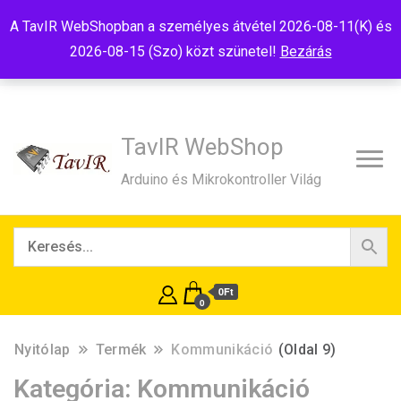
Tel:+36(20)99-23-781
Budapest, 1181, Szélmalom u. 13
A TavIR WebShopban a személyes átvétel 2026-08-11(K) és
E-Mail:shop@tavir.hu
2026-08-15 (Szo) közt szünetel!
Bezárás
TavIR WebShop
Arduino és Mikrokontroller Világ
0Ft
0
Nyitólap
Termék
Kommunikáció
(Oldal 9)
Kategória:
Kommunikáció