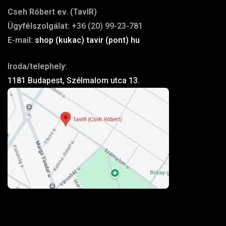
Cseh Róbert ev. (TavIR)
Ügyfélszolgálat:
+36 (20) 99-23-781
E-mail:
shop (kukac) tavir (pont) hu
Iroda/telephely:
1181 Budapest, Szélmalom utca 13.