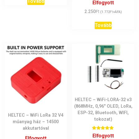
Tovább
Elfogyott
Ft
2.250
Ft
(
1.772
+ÁFA)
Tovább
HELTEC – WiFi-LORA-32 v3
(868MHz, 0,96″ OLED, LoRa,
ESP-32, Bluetooth, WIFI,
HELTEC – WiFi LoRa 32 V4
tokozat)
műanyag ház – 14500
akkutartóval
Értékelés:
Elfogyott
Elfogyott
5.00