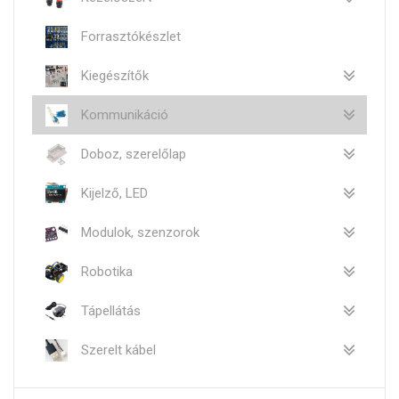
Forrasztókészlet
Kiegészítők
Kommunikáció
Doboz, szerelőlap
Kijelző, LED
Modulok, szenzorok
Robotika
Tápellátás
Szerelt kábel