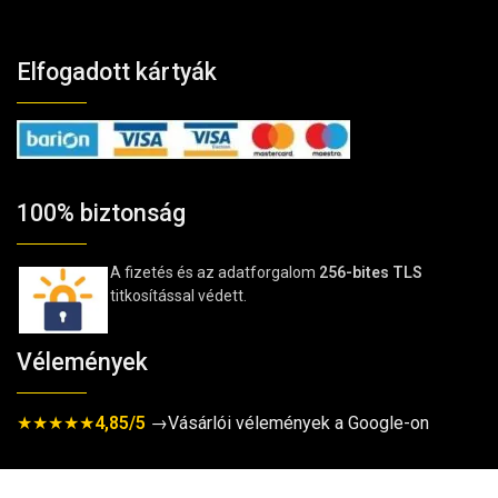
Elfogadott kártyák
100% biztonság
A fizetés és az adatforgalom
256-bites TLS
titkosítással védett.
Vélemények
★★★★★
4,85/5
→Vásárlói vélemények a Google-on