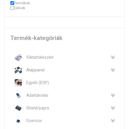
Termékek
Cikkek
Termék-kategóriák
!Oktatókészlet
Alappanel
Egyéb (ESP)
Adattárolás
Shield/pajzs
Szenzor