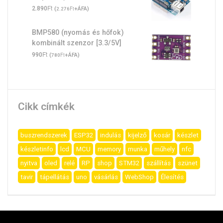
Ft
2.890
(
Ft
+ÁFA)
2.276
BMP580 (nyomás és hőfok)
kombinált szenzor [3.3/5V]
Ft
990
(
Ft
+ÁFA)
780
Cikk címkék
buszrendszerek
ESP32
indulás
kijelző
kosár
készlet
készletinfo
lcd
MCU
memory
munka
műhely
nfc
nyitva
oled
relé
RP
shop
STM32
szállítás
szünet
tavir
tápellátás
uno
vásárlás
WebShop
Élesítés