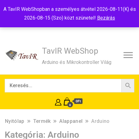
Tel:+36(20)99-23-781
Budapest, 1181, Szélmalom u. 13
A TavIR WebShopban a személyes átvétel 2026-08-11(K) és
E-Mail:shop@tavir.hu
2026-08-15 (Szo) közt szünetel!
Bezárás
TavIR WebShop
Arduino és Mikrokontroller Világ
0Ft
0
Nyitólap
Termék
Alappanel
Arduino
Kategória:
Arduino