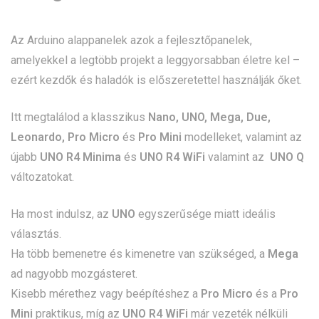
Az Arduino alappanelek azok a fejlesztőpanelek,
amelyekkel a legtöbb projekt a leggyorsabban életre kel –
ezért kezdők és haladók is előszeretettel használják őket.
Itt megtalálod a klasszikus
Nano, UNO, Mega, Due,
Leonardo, Pro Micro
és
Pro Mini
modelleket, valamint az
újabb
UNO R4 Minima
és
UNO R4 WiFi
valamint az
UNO Q
változatokat.
Ha most indulsz, az
UNO
egyszerűsége miatt ideális
választás.
Ha több bemenetre és kimenetre van szükséged, a
Mega
ad nagyobb mozgásteret.
Kisebb mérethez vagy beépítéshez a
Pro Micro
és a
Pro
Mini
praktikus, míg az
UNO R4 WiFi
már vezeték nélküli