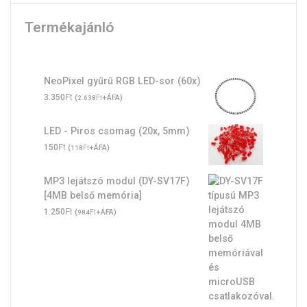
Termékajánló
NeoPixel gyűrű RGB LED-sor (60x)
Ft
3.350
(
Ft
+ÁFA)
2.638
LED - Piros csomag (20x, 5mm)
Ft
150
(
Ft
+ÁFA)
118
MP3 lejátszó modul (DY-SV17F)
[4MB belső memória]
Ft
1.250
(
Ft
+ÁFA)
984